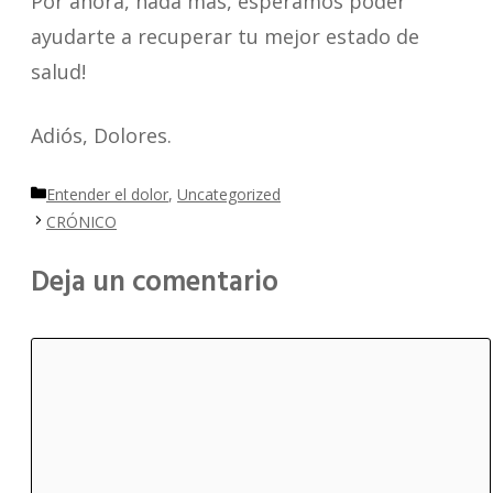
Por ahora, nada más, esperamos poder
ayudarte a recuperar tu mejor estado de
salud!
Adiós, Dolores.
Categorías
Entender el dolor
,
Uncategorized
CRÓNICO
Deja un comentario
Comentario