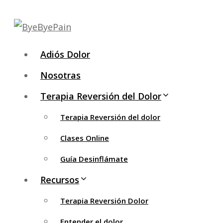
Saltar
al
contenido
Adiós Dolor
Nosotras
Terapia Reversión del Dolor
Terapia Reversión del dolor
Clases Online
Guía Desinflámate
Recursos
Terapia Reversión Dolor
Entender el dolor