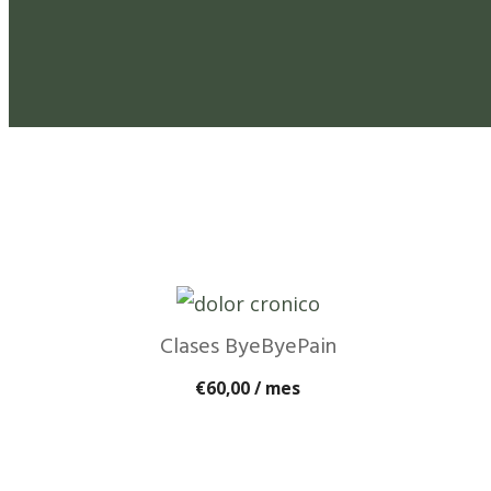
Clases ByeByePain
€
60,00
/ mes