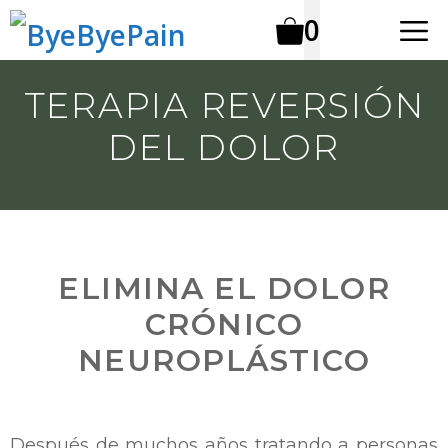
Saltar
M
0
al
contenido
TERAPIA REVERSIÓN
DEL DOLOR
ELIMINA EL DOLOR
CRÓNICO
NEUROPLÁSTICO
Después de muchos años tratando a personas